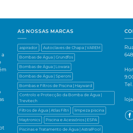
AS NOSSAS MARCAS
CO
Rua
aspirador
Autoclaves de Chapa | VAREM
 a
648
Bombas de Água | Grundfos
e
Bombas de Água | Lowara
bém
Hor
Bombas de Água | Speroni
9:0
Tel
Bombas e Filtros de Piscina | Hayward
o
Controlo e Protecção da Bomba de Água |
as
loj
Trevitech
Filtros de Água | Atlas Filtri
limpeza piscina
Maytronics
Piscina e Acessórios | ESPA
pt
Piscinas e Tratamento de Água | AstralPool