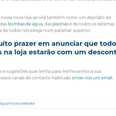
a nossa nova loja servirá também como um depósito de
 das
bombas de água
, das
piscinas
e de todos os sistemas
a de todos nós esteja num patamar superior.
ito prazer em anunciar que tod
s na loja estarão com um descon
s e sugestões que tenha para melhorarmos a sua
nossos canais de contacto habituais:
envie-nos um email
,
Água
,
Piscina
,
Website