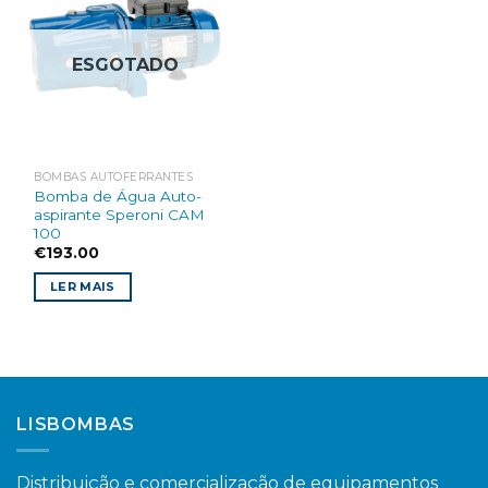
Add to
wishlist
ESGOTADO
BOMBAS AUTOFERRANTES
Bomba de Água Auto-
aspirante Speroni CAM
100
€
193.00
LER MAIS
LISBOMBAS
Distribuição e comercialização de equipamentos