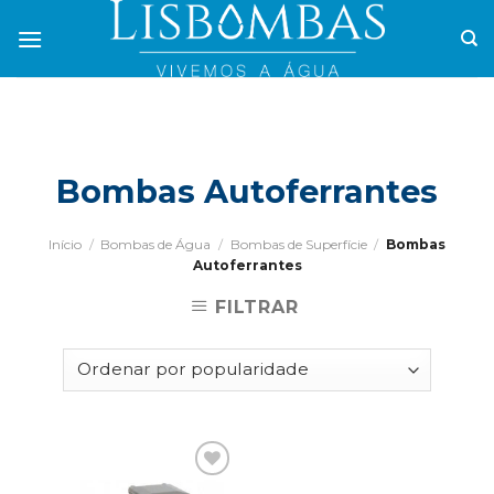
Skip
to
content
Bombas Autoferrantes
Início
/
Bombas de Água
/
Bombas de Superfície
/
Bombas
Autoferrantes
FILTRAR